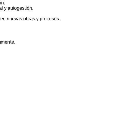
ón.
l y autogestión.
 en nuevas obras y procesos.
amente.